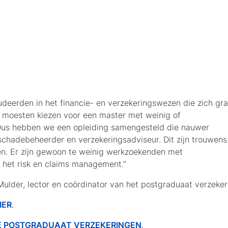
deerden in het financie- en verzekeringswezen die zich gr
 moesten kiezen voor een master met weinig of
Dus hebben we een opleiding samengesteld die nauwer
n schadebeheerder en verzekeringsadviseur. Dit zijn trouwens
en. Er zijn gewoon te weinig werkzoekenden met
 het risk en claims management.”
Mulder, lector en coördinator van het postgraduaat verzek
IER
.
 POSTGRADUAAT VERZEKERINGEN
.