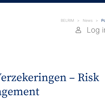
BELRIM
>
News
>
P
Log i
erzekeringen – Risk
agement