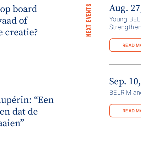
Aug. 27
 op board
NEXT EVENTS
waad of
Young BELR
Strengthe
 creatie?
READ M
Sep. 10
BELRIM a
aupérin: “Een
en dat de
READ M
aaien”