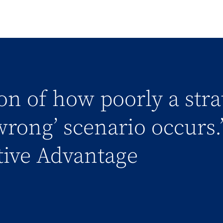
ion of how poorly a stra
wrong’ scenario occurs.
tive Advantage