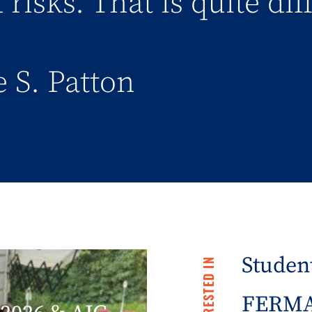
 risks. That is quite di
 S. Patton
Student
FERMA 