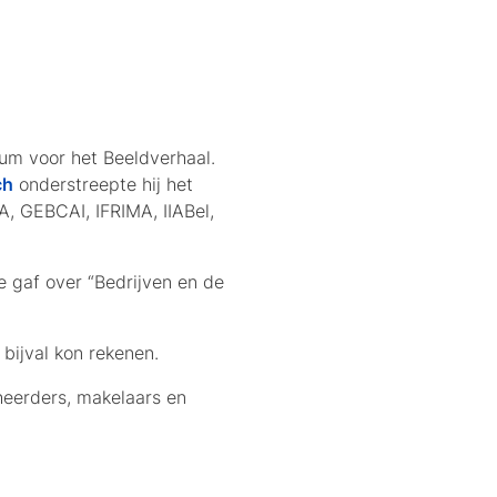
eum voor het Beeldverhaal.
ch
onderstreepte hij het
, GEBCAI, IFRIMA, IIABel,
e gaf over “Bedrijven en de
bijval kon rekenen.
heerders, makelaars en