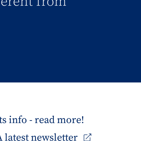
fferent from
s info - read more!
latest newsletter