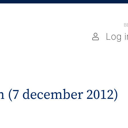
B
Log i
m (7 december 2012)