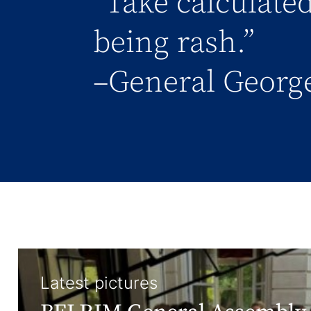
“Take calculated
being rash.”
–General George
Latest pictures