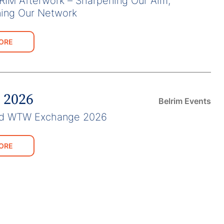
IM Afterwork – Sharpening Our Aim,
ning Our Network
ORE
, 2026
Belrim Events
nd WTW Exchange 2026
ORE