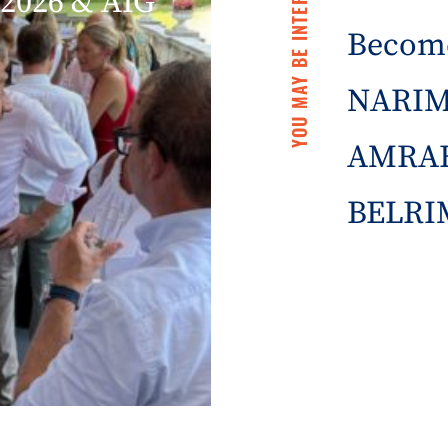
YOU MAY BE INTERESTED IN
2026 & AIG
Becom
NARIM
AMRAE
BELRIM