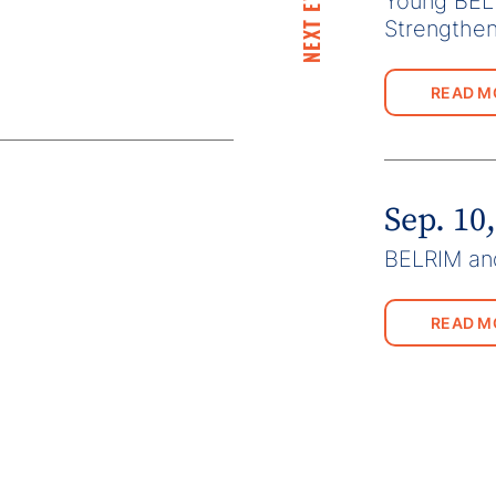
NEXT EVENTS
Young BELR
Strengthe
READ M
Sep. 10
BELRIM a
READ M